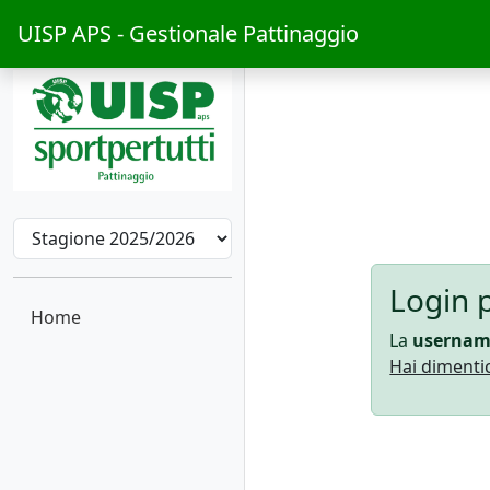
UISP APS - Gestionale Pattinaggio
Login p
Home
La
userna
Hai dimentic